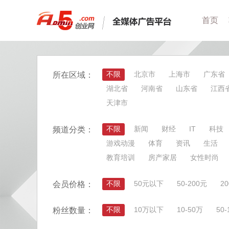
首页
不限
北京市
上海市
广东省
所在区域：
湖北省
河南省
山东省
江西
天津市
不限
新闻
财经
IT
科技
频道分类：
游戏动漫
体育
资讯
生活
教育培训
房产家居
女性时尚
不限
50元以下
50-200元
2
会员价格：
不限
10万以下
10-50万
50
粉丝数量：