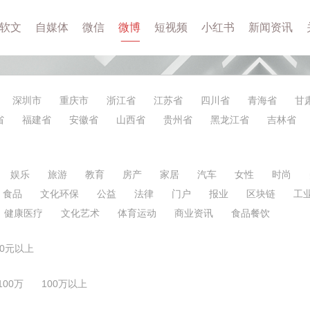
软文
自媒体
微信
微博
短视频
小红书
新闻资讯
深圳市
重庆市
浙江省
江苏省
四川省
青海省
甘
省
福建省
安徽省
山西省
贵州省
黑龙江省
吉林省
娱乐
旅游
教育
房产
家居
汽车
女性
时尚
食品
文化环保
公益
法律
门户
报业
区块链
工
健康医疗
文化艺术
体育运动
商业资讯
食品餐饮
00元以上
-100万
100万以上